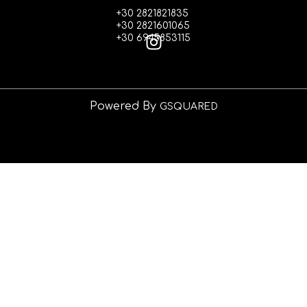
+30 2821821835
+30 2821601065
+30 6945853115
Powered By
GSQUARED