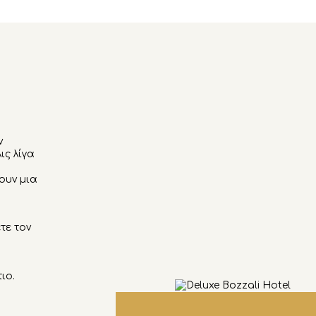
ν
ις λίγα
ουν μια
τε τον
,
ιο.