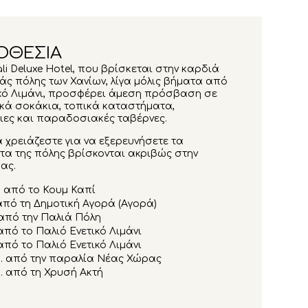
ΟΘΕΣΙΑ
li Deluxe Hotel, που βρίσκεται στην καρδιά
άς πόλης των Χανίων, λίγα μόλις βήματα από
ικό Λιμάνι, προσφέρει άμεση πρόσβαση σε
ικά σοκάκια, τοπικά καταστήματα,
ιες και παραδοσιακές ταβέρνες.
 χρειάζεστε για να εξερευνήσετε τα
τα της πόλης βρίσκονται ακριβώς στην
ας.
μ. από το Κουμ Καπί
 από τη Δημοτική Αγορά (Αγορά)
 από την Παλιά Πόλη
από το Παλιό Ενετικό Λιμάνι
από το Παλιό Ενετικό Λιμάνι
λμ. από την παραλία Νέας Χώρας
μ. από τη Χρυσή Ακτή