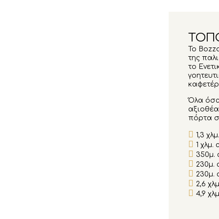
ΤΟΠ
Το Bozza
της παλι
το Ενετ
γοητευτ
καφετέρ
Όλα όσα
αξιοθέα
πόρτα σ
1,3 χλ
1 χλμ.
350μ.
230μ. 
230μ. 
2,6 χ
4,9 χλ